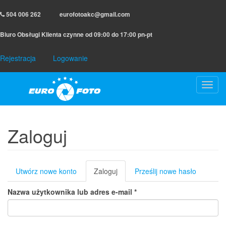
Przejdź
504 006 262
eurofotoakc@gmail.com
do
treści
Biuro Obsługi Klienta czynne od 09:00 do 17:00 pn-pt
Rejestracja
Logowanie
Toggl
navig
Zaloguj
Karty
Utwórz nowe konto
Zaloguj
(aktywna
Prześlij nowe hasło
podstawowe
karta)
Nazwa użytkownika lub adres e-mail
*